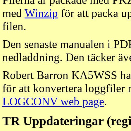
med
Winzip
för att packa up
filen.
Den senaste manualen i PDF-
nedladdning. Den täcker ä
Robert Barron KA5WSS har s
för att konvertera loggfile
LOGCONV web page
.
TR Uppdateringar (regi