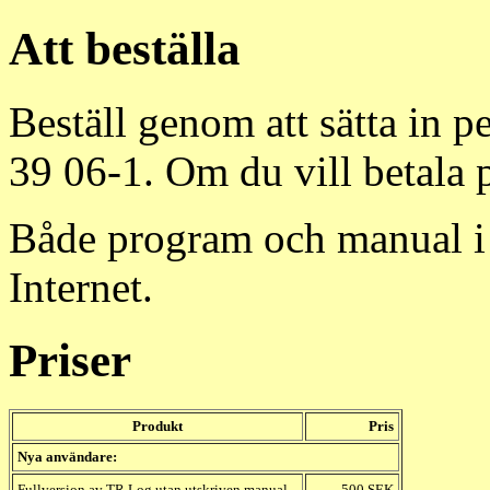
Att beställa
Beställ genom att sätta in p
39 06-1. Om du vill betala p
Både program och manual i
Internet.
Priser
Produkt
Pris
Nya användare:
Fullversion av TR Log utan utskriven manual
500 SEK