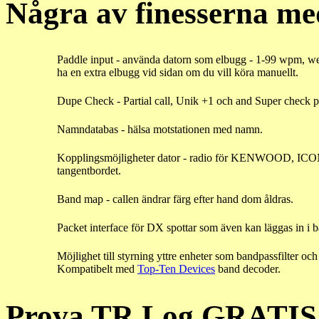
Några av finesserna m
Paddle input - använda datorn som elbugg - 1-99 wpm, weig
ha en extra elbugg vid sidan om du vill köra manuellt.
Dupe Check - Partial call, Unik +1 och and Super check par
Namndatabas - hälsa motstationen med namn.
Kopplingsmöjligheter dator - radio för KENWOOD, ICO
tangentbordet.
Band map - callen ändrar färg efter hand dom åldras.
Packet interface för DX spottar som även kan läggas in i 
Möjlighet till styrning yttre enheter som bandpassfilter oc
Kompatibelt med
Top-Ten Devices
band decoder.
Prova TR Log GRATIS